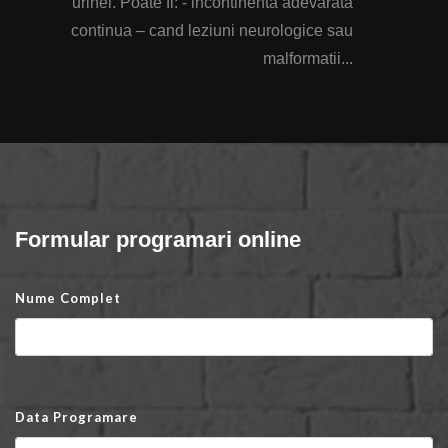
urinei. Poate fi: - incontinenta adevarata
continua – cand leziuni neurologice sau
malformatii...
Formular programari online
Nume Complet
Data Programare