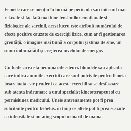
Femeile care se mențin în formă pe perioada sarcinii sunt mai
relaxate și fac față mai bine tensiunilor emoționale și
fiziologice ale sarcinii, acest lucru este atribuit numărului de
efecte pozitive cauzate de exerciții fizice, cum ar fi gestionarea
greutății, o imagine mai bună a corpului și stima de sine, un
somn îmbunătățit și creșterea nivelului de energie.
Cu toate ca exista nenumarate siteuri, filmulete sau aplicatii
care indica anumite exercitii care sunt potrivite pentru femeia
insarcinata este prudent ca aceste exercitii sa se desfasoare
sub atenta indrumare a unui specialist kinetoterapeut si cu
permisiunea medicului. Unele antrenamente pot fi prea
solicitante pentru bebelus, in timp ce altele pot fi prea scazute
ca intensitate si nu ating scopul urmarit de mama.