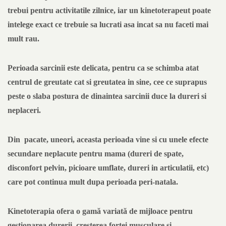
trebui pentru activitatile zilnice, iar un kinetoterapeut poate
intelege exact ce trebuie sa lucrati asa incat sa nu faceti mai
mult rau.
Perioada sarcinii este delicata, pentru ca se schimba atat
centrul de greutate cat si greutatea in sine, cee ce suprapus
peste o slaba postura de dinaintea sarcinii duce la dureri si
neplaceri.
Din pacate, uneori, aceasta perioada vine si cu unele efecte
secundare neplacute pentru mama (dureri de spate,
disconfort pelvin, picioare umflate, dureri in articulatii, etc)
care pot continua mult dupa perioada peri-natala.
Kinetoterapia ofera o gamă variată de mijloace pentru
gestionarea durerii, creșterea fortei musculare si